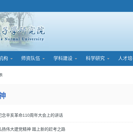
机构
师资队伍
学科建设
科学研究
人才培
列表
神
纪念辛亥革命110周年大会上的讲话
弘扬伟大建党精神 踏上新的赶考之路